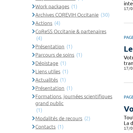
int
Work packages
(1)
17/0
Archives COREVIH Occitanie
(30)
Actions
(4)
CoReSS Occitanie & partenaires
PAG
(4)
Présentation
(1)
Le
Parcours de soins
(1)
Vot
Dépistage
(1)
tra
17/0
Liens utiles
(1)
Actualités
(1)
Présentation
(1)
Formations, journées scientifiques
PAG
grand public
Vo
(1)
Tou
Modalités de recours
(2)
La d
Contacts
(1)
17/0