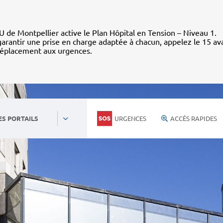
 de Montpellier active le Plan Hôpital en Tension – Niveau 1.
arantir une prise en charge adaptée à chacun, appelez le 15 av
déplacement aux urgences.
URGENCES
ACCÈS RAPIDES
ES PORTAILS