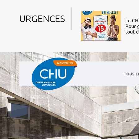
URGENCES
Le CHU
Pour g
tout 
TOUS L