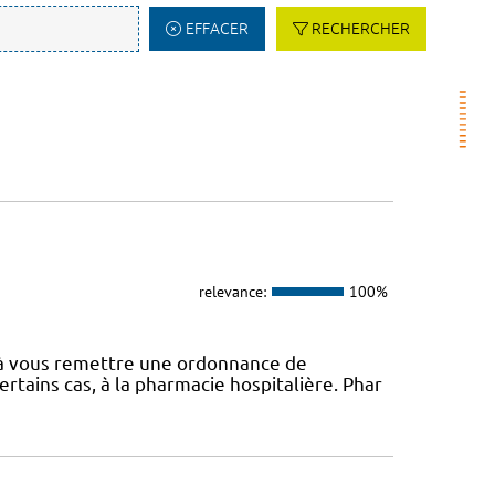
EFFACER
RECHERCHER
relevance:
100%
é à vous remettre une ordonnance de
rtains cas, à la pharmacie hospitalière. Phar