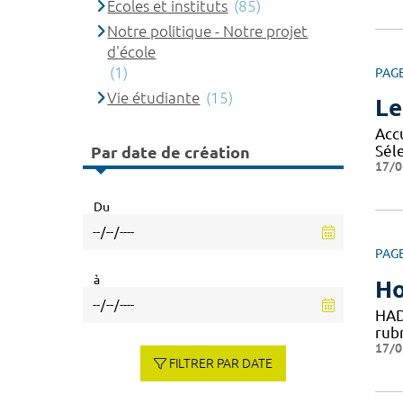
Ecoles et instituts
(85)
Notre politique - Notre projet
d'école
(1)
PAG
Vie étudiante
(15)
Le
Accu
Séle
Par date de création
17/0
Du
PAG
à
Ho
HAD
rubr
17/0
FILTRER PAR DATE