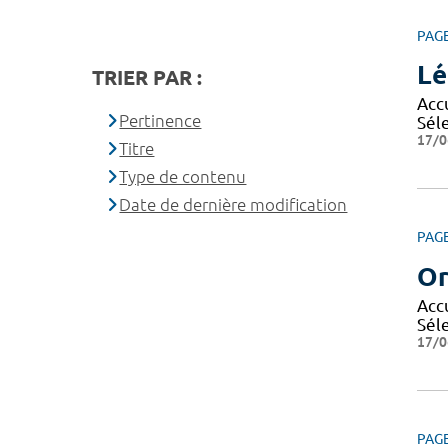
PAG
Lé
TRIER PAR :
Accu
Pertinence
Séle
17/0
Titre
Type de contenu
Date de dernière modification
PAG
Or
Accu
Séle
17/0
PAG