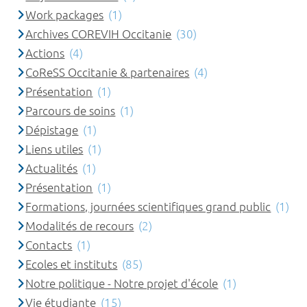
Work packages
(1)
Archives COREVIH Occitanie
(30)
Actions
(4)
CoReSS Occitanie & partenaires
(4)
Présentation
(1)
Parcours de soins
(1)
Dépistage
(1)
Liens utiles
(1)
Actualités
(1)
Présentation
(1)
Formations, journées scientifiques grand public
(1)
Modalités de recours
(2)
Contacts
(1)
Ecoles et instituts
(85)
Notre politique - Notre projet d'école
(1)
Vie étudiante
(15)