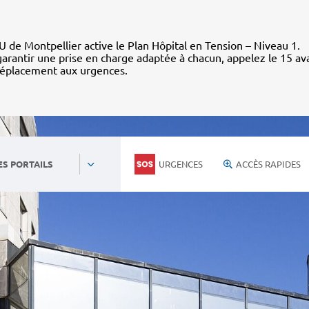
 de Montpellier active le Plan Hôpital en Tension – Niveau 1.
arantir une prise en charge adaptée à chacun, appelez le 15 av
déplacement aux urgences.
URGENCES
ACCÈS RAPIDES
ES PORTAILS