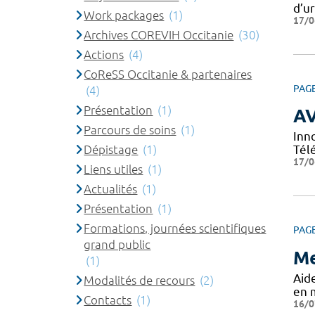
d’u
Work packages
(1)
17/0
Archives COREVIH Occitanie
(30)
Actions
(4)
CoReSS Occitanie & partenaires
PAG
(4)
Présentation
(1)
A
Parcours de soins
(1)
Inn
Dépistage
(1)
Tél
17/0
Liens utiles
(1)
Actualités
(1)
Présentation
(1)
Formations, journées scientifiques
PAG
grand public
Me
(1)
Aide
Modalités de recours
(2)
en 
Contacts
(1)
16/0