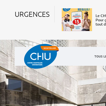
URGENCES
Le CHU
Pour g
tout 
TOUS L