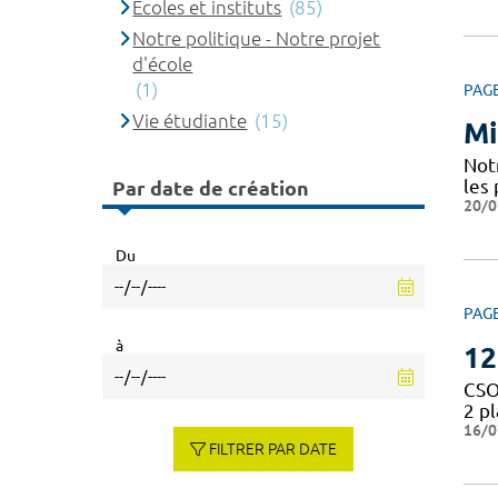
Ecoles et instituts
(85)
Notre politique - Notre projet
d'école
(1)
PAG
Vie étudiante
(15)
Mi
Notr
les 
Par date de création
20/0
Du
PAG
à
12
CSO
2 p
16/0
FILTRER PAR DATE