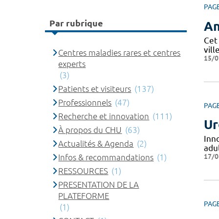
PAG
Par rubrique
An
Cet
vill
Centres maladies rares et centres
15/0
experts
(3)
Patients et visiteurs
(137)
Professionnels
(47)
PAG
Recherche et innovation
(111)
Ur
À propos du CHU
(63)
Inn
Actualités & Agenda
(2)
adul
17/0
Infos & recommandations
(1)
RESSOURCES
(1)
PRESENTATION DE LA
PLATEFORME
PAG
(1)