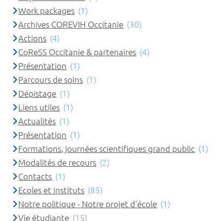
Work packages
(1)
Archives COREVIH Occitanie
(30)
Actions
(4)
CoReSS Occitanie & partenaires
(4)
Présentation
(1)
Parcours de soins
(1)
Dépistage
(1)
Liens utiles
(1)
Actualités
(1)
Présentation
(1)
Formations, journées scientifiques grand public
(1)
Modalités de recours
(2)
Contacts
(1)
Ecoles et instituts
(85)
Notre politique - Notre projet d'école
(1)
Vie étudiante
(15)