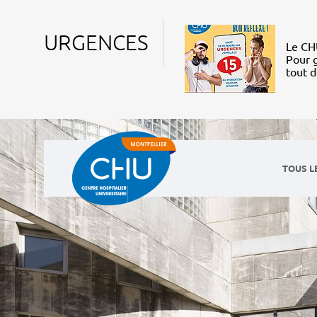
URGENCES
Le CHU
Pour g
tout 
TOUS L