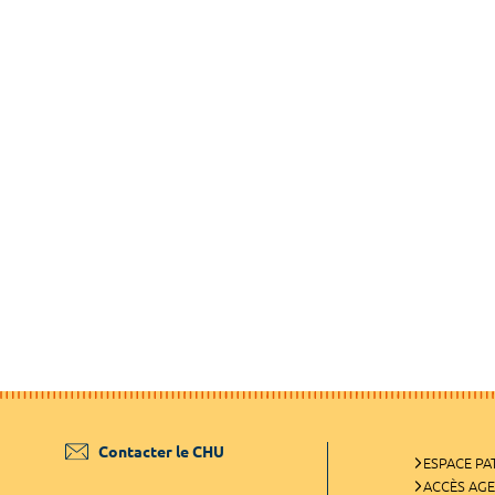
Contacter le CHU
ESPACE PA
ACCÈS AG