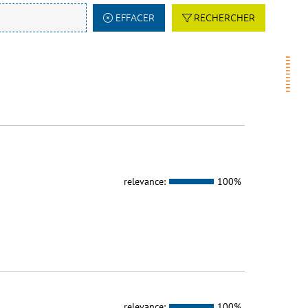
EFFACER
RECHERCHER
relevance:
100%
relevance:
100%