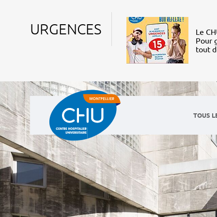
URGENCES
Le CHU
Pour g
tout 
TOUS L