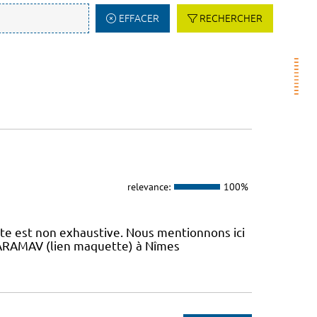
EFFACER
RECHERCHER
relevance:
100%
iste est non exhaustive. Nous mentionnons ici
 L’ARAMAV (lien maquette) à Nîmes