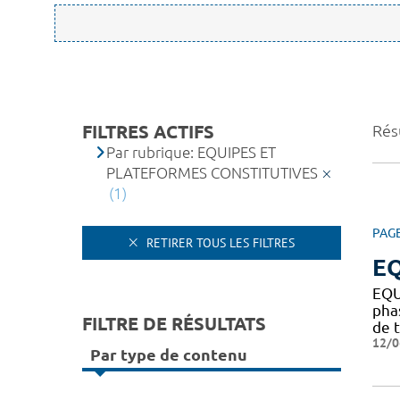
FILTRES ACTIFS
Résu
Par rubrique: EQUIPES ET
PLATEFORMES CONSTITUTIVES
(1)
PAG
RETIRER TOUS LES FILTRES
EQ
EQU
pha
FILTRE DE RÉSULTATS
de t
12/0
Par type de contenu