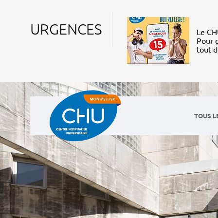
URGENCES
Le CHU
Pour g
tout 
TOUS L