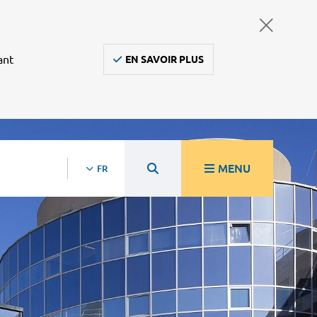
ant
EN SAVOIR PLUS
MENU
FR