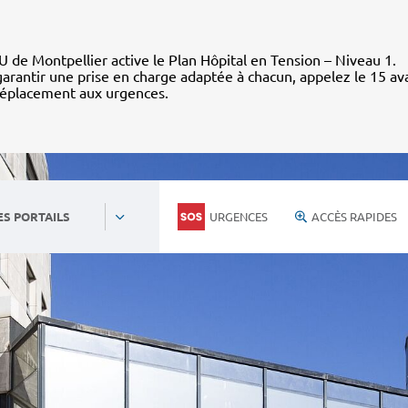
 de Montpellier active le Plan Hôpital en Tension – Niveau 1.
arantir une prise en charge adaptée à chacun, appelez le 15 av
déplacement aux urgences.
URGENCES
ACCÈS RAPIDES
ES PORTAILS