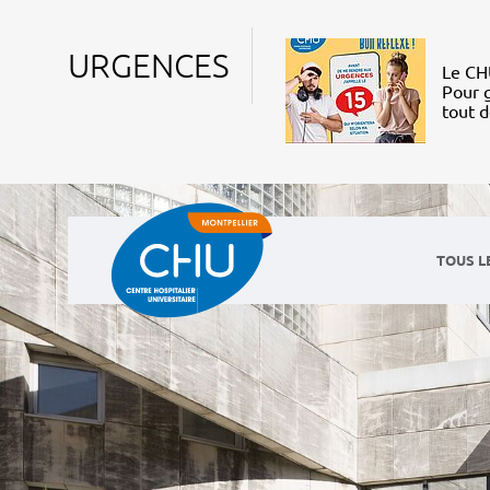
URGENCES
Le CHU
Pour g
tout 
TOUS L