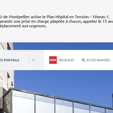
 de Montpellier active le Plan Hôpital en Tension – Niveau 1.
arantir une prise en charge adaptée à chacun, appelez le 15 av
déplacement aux urgences.
URGENCES
ACCÈS RAPIDES
ES PORTAILS