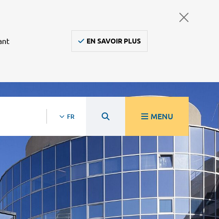
ant
EN SAVOIR PLUS
MENU
FR