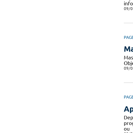
inf
09/0
PAG
Ma
Mas
Obje
09/0
PAG
Ap
Dep
pro
ou