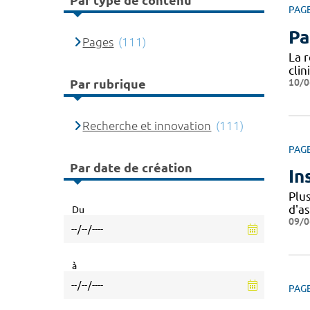
Par type de contenu
PAG
Pa
Pages
(111)
La 
cli
10/0
Par rubrique
Recherche et innovation
(111)
PAG
Par date de création
In
Plu
d'a
Du
09/0
à
PAG