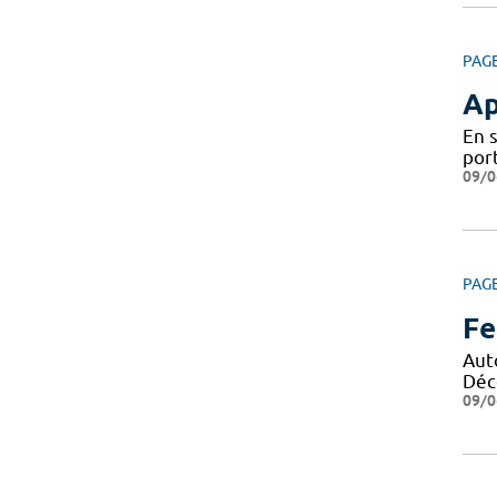
PAG
Ap
En 
por
09/0
PAG
Fe
Aut
Déco
09/0