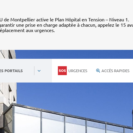
 de Montpellier active le Plan Hôpital en Tension – Niveau 1.
arantir une prise en charge adaptée à chacun, appelez le 15 av
déplacement aux urgences.
URGENCES
ACCÈS RAPIDES
ES PORTAILS