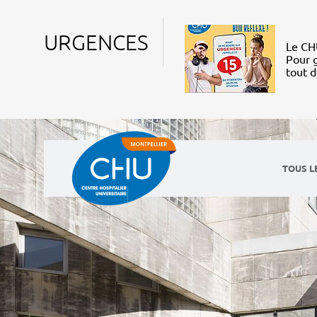
URGENCES
Le CHU
Pour g
tout 
TOUS L