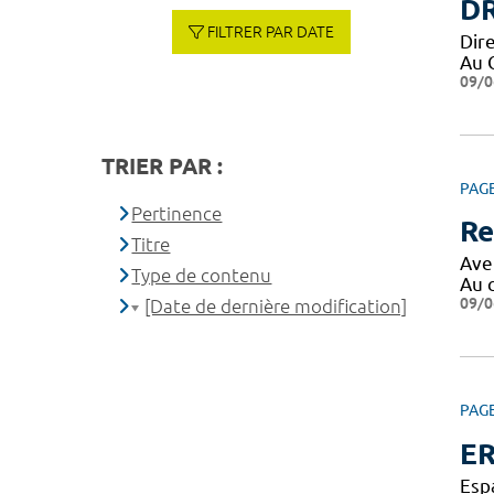
DR
FILTRER PAR DATE
Dir
Au 
09/0
TRIER PAR :
PAG
Pertinence
Re
Titre
Ave
Type de contenu
Au 
09/0
[Date de dernière modification]
PAG
ER
Esp