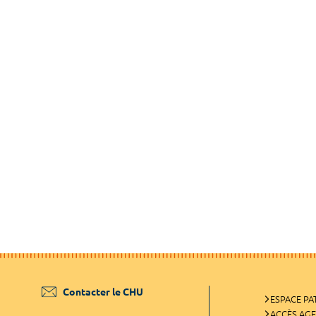
Contacter le CHU
ESPACE PA
ACCÈS AG