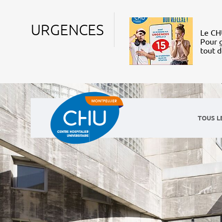
URGENCES
Le CHU
Pour g
tout 
TOUS L