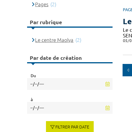
Pages
(2)
PAG
Le
Par rubrique
Le c
SEN
Le centre Maolya
(2)
05/0
Par date de création
Du
à
FILTRER PAR DATE