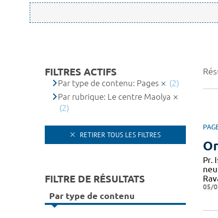
FILTRES ACTIFS
Résu
Par type de contenu: Pages
(2)
Par rubrique: Le centre Maolya
(2)
PAG
RETIRER TOUS LES FILTRES
Or
Pr.
neu
FILTRE DE RÉSULTATS
Rav
05/0
Par type de contenu