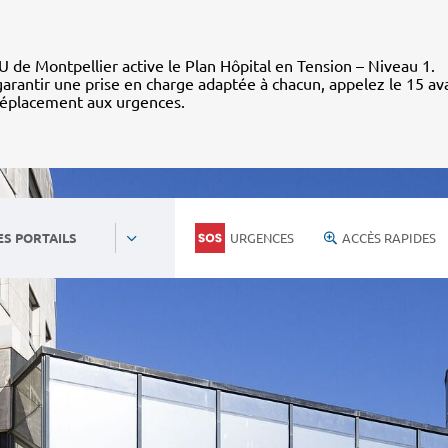
 de Montpellier active le Plan Hôpital en Tension – Niveau 1.
arantir une prise en charge adaptée à chacun, appelez le 15 av
déplacement aux urgences.
URGENCES
ACCÈS RAPIDES
ES PORTAILS