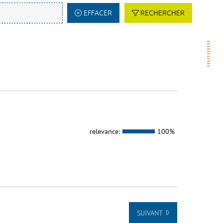
EFFACER
RECHERCHER
relevance:
100%
SUIVANT