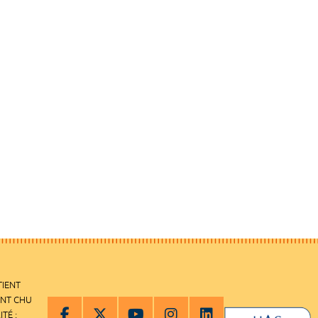
TIENT
ENT CHU
ITÉ :