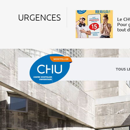
URGENCES
Le CHU
Pour g
tout 
TOUS L