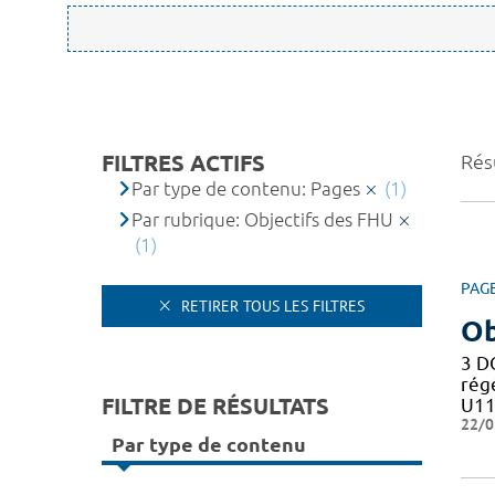
FILTRES ACTIFS
Résu
Par type de contenu: Pages
(1)
Par rubrique: Objectifs des FHU
(1)
PAG
RETIRER TOUS LES FILTRES
Ob
3 D
rég
FILTRE DE RÉSULTATS
U11
22/0
Par type de contenu