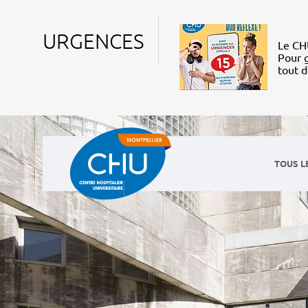
URGENCES
Le CHU
Pour g
tout 
TOUS L