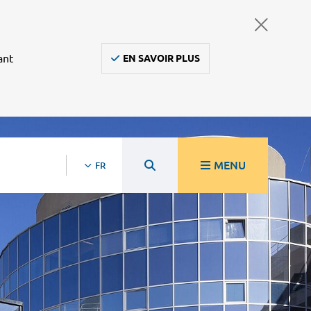
ant
EN SAVOIR PLUS
MENU
FR