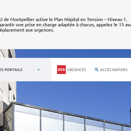
 de Montpellier active le Plan Hôpital en Tension – Niveau 1.
arantir une prise en charge adaptée à chacun, appelez le 15 av
déplacement aux urgences.
URGENCES
ACCÈS RAPIDES
ES PORTAILS