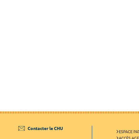
Contacter le CHU
ESPACE PA
ACCÈS AG