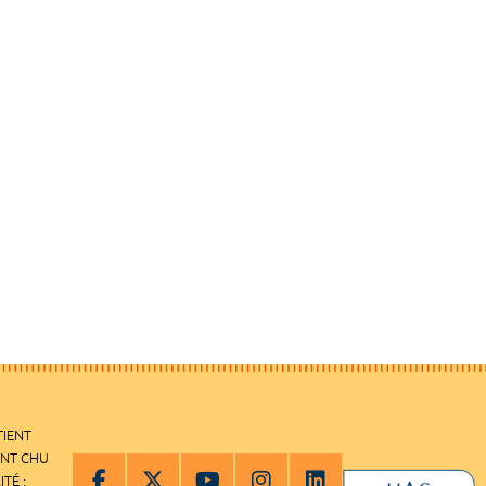
TIENT
ENT CHU
ITÉ :