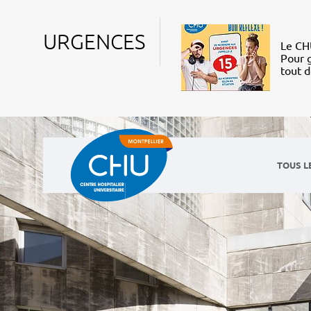
URGENCES
Le CHU
Pour g
tout 
TOUS L