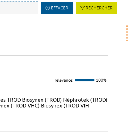
EFFACER
RECHERCHER
relevance:
100%
 les TROD Biosynex (TROD) Néphrotek (TROD)
ynex (TROD VHC) Biosynex (TROD VIH