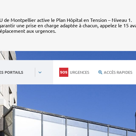
 de Montpellier active le Plan Hôpital en Tension – Niveau 1.
arantir une prise en charge adaptée à chacun, appelez le 15 av
déplacement aux urgences.
URGENCES
ACCÈS RAPIDES
ES PORTAILS