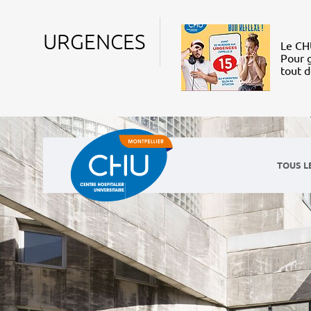
URGENCES
Le CHU
Pour g
tout 
TOUS L