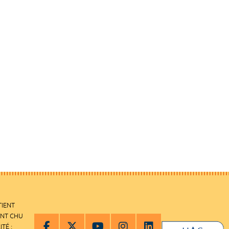
TIENT
ENT CHU
ITÉ :