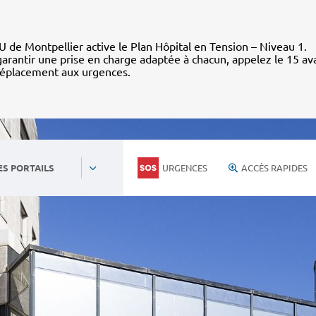
 de Montpellier active le Plan Hôpital en Tension – Niveau 1.
arantir une prise en charge adaptée à chacun, appelez le 15 av
déplacement aux urgences.
URGENCES
ACCÈS RAPIDES
ES PORTAILS