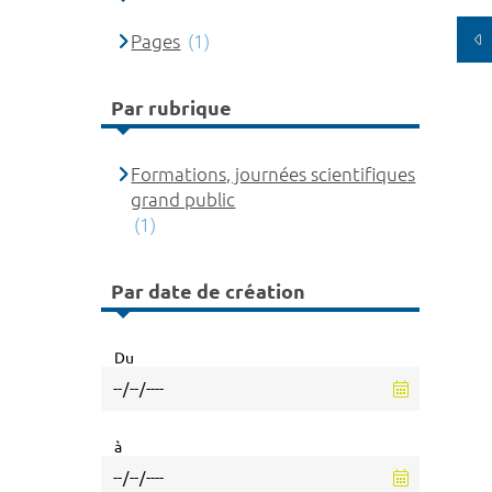
Pages
(1)
Par rubrique
Formations, journées scientifiques
grand public
(1)
Par date de création
Du
à