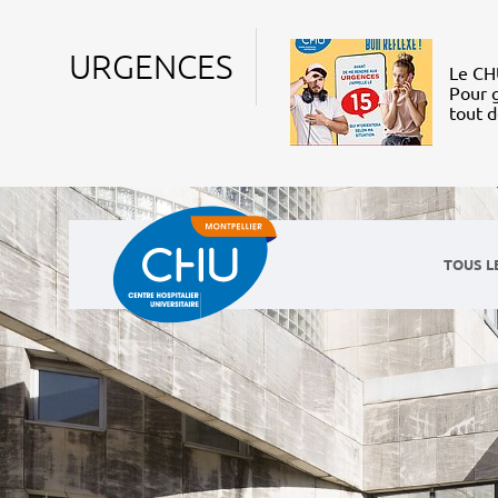
URGENCES
Le CHU
Pour g
tout 
TOUS L