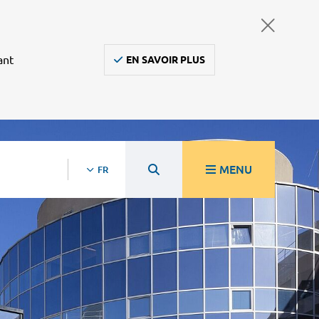
ant
EN SAVOIR PLUS
MENU
FR