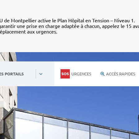
 de Montpellier active le Plan Hôpital en Tension – Niveau 1.
arantir une prise en charge adaptée à chacun, appelez le 15 av
déplacement aux urgences.
URGENCES
ACCÈS RAPIDES
ES PORTAILS