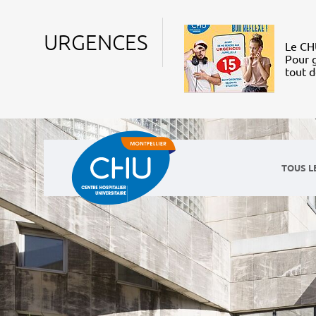
URGENCES
Le CHU
Pour g
tout 
TOUS L