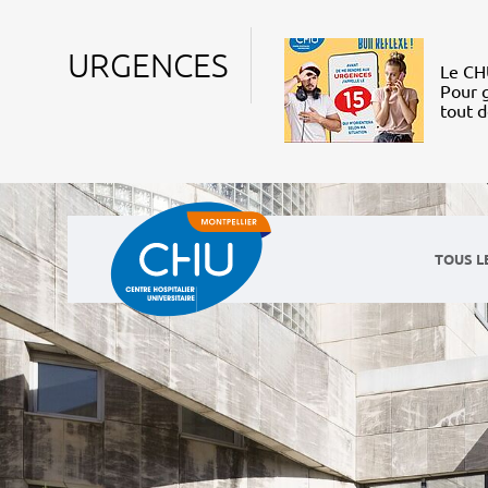
URGENCES
Le CHU
Pour g
tout 
TOUS L