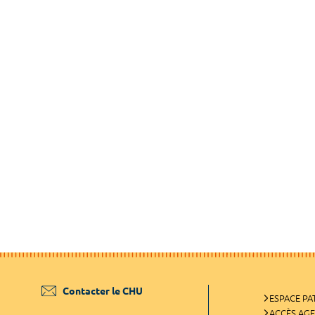
Contacter le CHU
ESPACE PA
ACCÈS AG