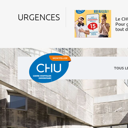
URGENCES
Le CHU
Pour g
tout 
TOUS L