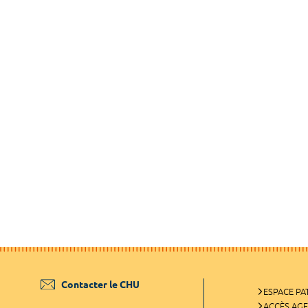
Contacter le CHU
ESPACE PA
ACCÈS AG