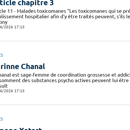
ticle chapitre 3
icle 11 - Malades toxicomanes "Les toxicomanes qui se 
blissement hospitalier afin d'y être traités peuvent, s'il
nony
4/2026 17:15
ES
rinne Chanal
hanal est sage-femme de coordination grossesse et addic
somment des substances psycho actives peuvent lui être 
sult
4/2026 17:15
ES