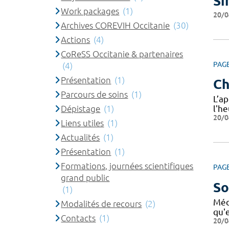
Si
Work packages
(1)
20/0
Archives COREVIH Occitanie
(30)
Actions
(4)
CoReSS Occitanie & partenaires
PAG
(4)
Présentation
(1)
Ch
Parcours de soins
(1)
L’a
Dépistage
(1)
l'h
20/0
Liens utiles
(1)
Actualités
(1)
Présentation
(1)
Formations, journées scientifiques
PAG
grand public
So
(1)
Méd
Modalités de recours
(2)
qu'e
Contacts
(1)
20/0