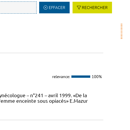
EFFACER
RECHERCHER
relevance:
100%
ynécologue – n°241 – avril 1999. «De la
a femme enceinte sous opiacés» E.Mazur