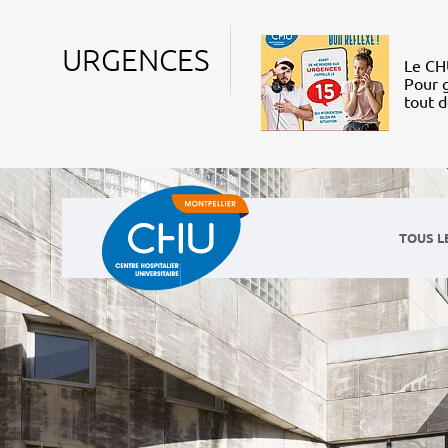
URGENCES
Le CHU
Pour g
tout 
TOUS L