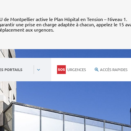
 de Montpellier active le Plan Hôpital en Tension – Niveau 1.
arantir une prise en charge adaptée à chacun, appelez le 15 av
déplacement aux urgences.
URGENCES
ACCÈS RAPIDES
ES PORTAILS