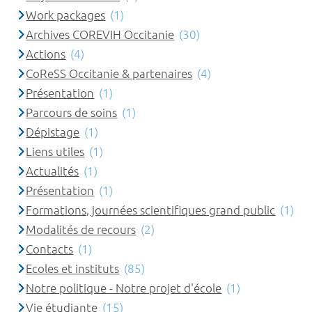
Work packages
(1)
Archives COREVIH Occitanie
(30)
Actions
(4)
CoReSS Occitanie & partenaires
(4)
Présentation
(1)
Parcours de soins
(1)
Dépistage
(1)
Liens utiles
(1)
Actualités
(1)
Présentation
(1)
Formations, journées scientifiques grand public
(1)
Modalités de recours
(2)
Contacts
(1)
Ecoles et instituts
(85)
Notre politique - Notre projet d'école
(1)
Vie étudiante
(15)