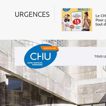
URGENCES
Le CHU
Pour g
tout 
TOUS L