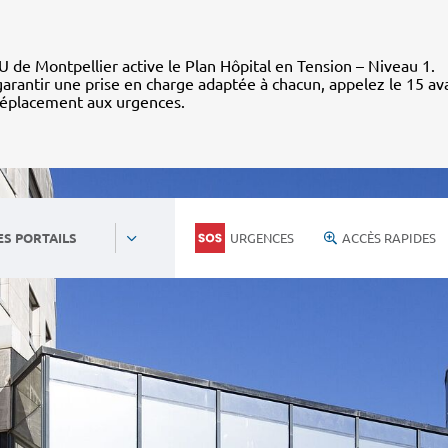
 de Montpellier active le Plan Hôpital en Tension – Niveau 1.
arantir une prise en charge adaptée à chacun, appelez le 15 av
déplacement aux urgences.
URGENCES
ACCÈS RAPIDES
ES PORTAILS