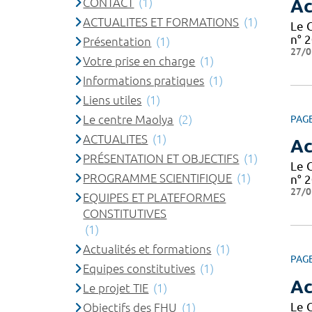
CONTACT
(1)
Ac
ACTUALITES ET FORMATIONS
(1)
Le 
n° 2
Présentation
(1)
27/0
Votre prise en charge
(1)
Informations pratiques
(1)
Liens utiles
(1)
Le centre Maolya
(2)
PAG
ACTUALITES
(1)
Ac
PRÉSENTATION ET OBJECTIFS
(1)
Le 
PROGRAMME SCIENTIFIQUE
(1)
n° 2
27/0
EQUIPES ET PLATEFORMES
CONSTITUTIVES
(1)
Actualités et formations
(1)
PAG
Equipes constitutives
(1)
Ac
Le projet TIE
(1)
Le 
Objectifs des FHU
(1)