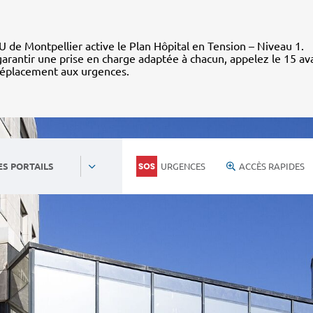
 de Montpellier active le Plan Hôpital en Tension – Niveau 1.
arantir une prise en charge adaptée à chacun, appelez le 15 av
déplacement aux urgences.
URGENCES
ACCÈS RAPIDES
ES PORTAILS