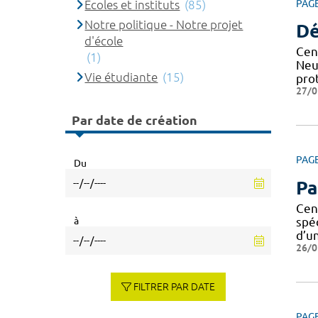
Ecoles et instituts
(85)
PAG
Notre politique - Notre projet
Dé
d'école
Cen
(1)
Neu
Vie étudiante
(15)
pro
27/0
Par date de création
PAG
Du
Pa
Cen
à
spé
d’u
26/0
FILTRER PAR DATE
PAG