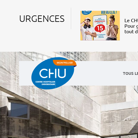
URGENCES
Le CHU
Pour g
tout 
TOUS L