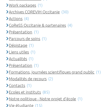
Work packages
(1)
Archives COREVIH Occitanie
(30)
Actions
(4)
CoReSS Occitanie & partenaires
(4)
Présentation
(1)
Parcours de soins
(1)
Dépistage
(1)
Liens utiles
(1)
Actualités
(1)
Présentation
(1)
Formations, journées scientifiques grand public
(1)
Modalités de recours
(2)
Contacts
(1)
Ecoles et instituts
(85)
Notre politique - Notre projet d'école
(1)
Vie étudiante
(15)