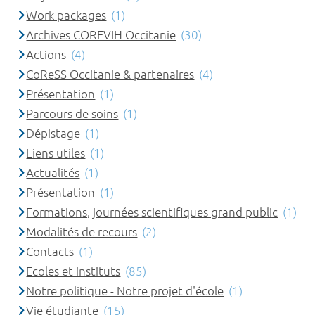
Work packages
(1)
Archives COREVIH Occitanie
(30)
Actions
(4)
CoReSS Occitanie & partenaires
(4)
Présentation
(1)
Parcours de soins
(1)
Dépistage
(1)
Liens utiles
(1)
Actualités
(1)
Présentation
(1)
Formations, journées scientifiques grand public
(1)
Modalités de recours
(2)
Contacts
(1)
Ecoles et instituts
(85)
Notre politique - Notre projet d'école
(1)
Vie étudiante
(15)