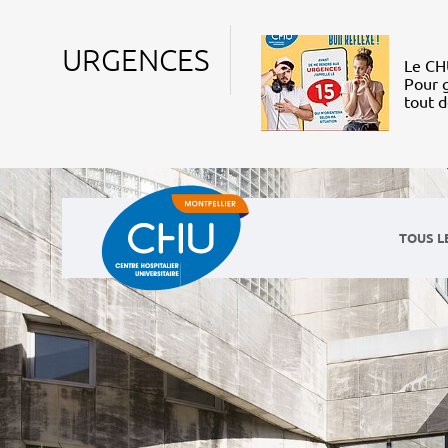
URGENCES
Le CHU
Pour g
tout 
TOUS L