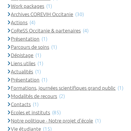
Work packages
(1)
Archives COREVIH Occitanie
(30)
Actions
(4)
CoReSS Occitanie & partenaires
(4)
Présentation
(1)
Parcours de soins
(1)
Dépistage
(1)
Liens utiles
(1)
Actualités
(1)
Présentation
(1)
Formations, journées scientifiques grand public
(1)
Modalités de recours
(2)
Contacts
(1)
Ecoles et instituts
(85)
Notre politique - Notre projet d'école
(1)
Vie étudiante
(15)