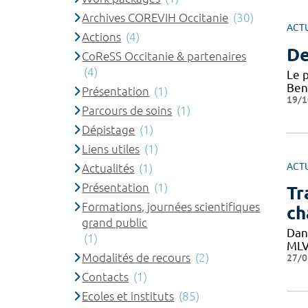
Archives COREVIH Occitanie
(30)
ACT
Actions
(4)
De
CoReSS Occitanie & partenaires
(4)
Le p
Ben
Présentation
(1)
19/1
Parcours de soins
(1)
Dépistage
(1)
Liens utiles
(1)
ACT
Actualités
(1)
Présentation
(1)
Tr
Formations, journées scientifiques
ch
grand public
Dan
(1)
MLVR
Modalités de recours
(2)
27/0
Contacts
(1)
Ecoles et instituts
(85)