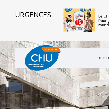
URGENCES
Le CHU
Pour g
tout 
TOUS L