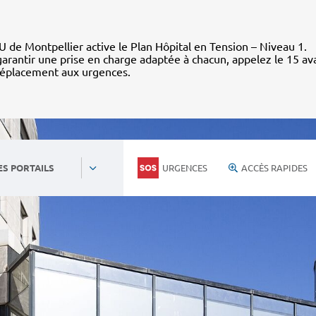
 de Montpellier active le Plan Hôpital en Tension – Niveau 1.
arantir une prise en charge adaptée à chacun, appelez le 15 av
déplacement aux urgences.
URGENCES
ACCÈS RAPIDES
ES PORTAILS