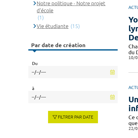
Notre politique - Notre projet
ACT
d'école
(1)
Yo
Vie étudiante
(15)
ly
De
Par date de création
Cha
du 
10/0
Du
ACT
à
Un
in
Ce 
FILTRER PAR DATE
que
22/0