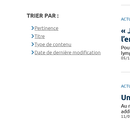
TRIER PAR :
ACT
Pertinence
« 
Titre
l’
Type de contenu
Pou
Date de dernière modification
lym
05/1
ACT
Un
Au 
add
11/0