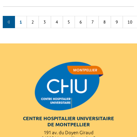
1
2
3
4
5
6
7
8
9
10
CENTRE HOSPITALIER UNIVERSITAIRE
DE MONTPELLIER
191 av. du Doyen Giraud