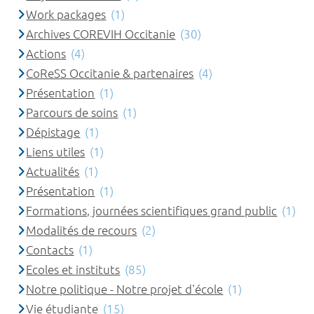
Work packages
(1)
Archives COREVIH Occitanie
(30)
Actions
(4)
CoReSS Occitanie & partenaires
(4)
Présentation
(1)
Parcours de soins
(1)
Dépistage
(1)
Liens utiles
(1)
Actualités
(1)
Présentation
(1)
Formations, journées scientifiques grand public
(1)
Modalités de recours
(2)
Contacts
(1)
Ecoles et instituts
(85)
Notre politique - Notre projet d'école
(1)
Vie étudiante
(15)