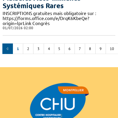
Systémiques Rares
INSCRIPTIONS gratuites mais obligatoire sur :
https://forms.office.com/e/DrqK6KbeQe?
origin=lprLink Congrès
01/07/2026 02:00
1
2
3
4
5
6
7
8
9
10