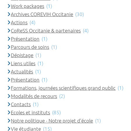
Work packages
(1)
Archives COREVIH Occitanie
(30)
Actions
(4)
CoReSS Occitanie & partenaires
(4)
Présentation
(1)
Parcours de soins
(1)
Dépistage
(1)
Liens utiles
(1)
Actualités
(1)
Présentation
(1)
Formations, journées scientifiques grand public
(1)
Modalités de recours
(2)
Contacts
(1)
Ecoles et instituts
(85)
Notre politique - Notre projet d'école
(1)
Vie étudiante
(15)