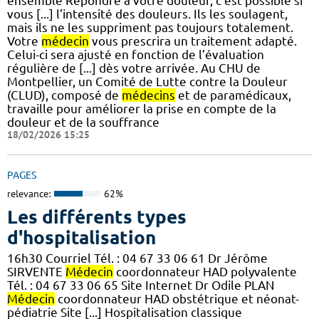
ensemble Répondre à votre douleur, c’est possible si
vous [...] l’intensité des douleurs. Ils les soulagent,
mais ils ne les suppriment pas toujours totalement.
Votre
médecin
vous prescrira un traitement adapté.
Celui-ci sera ajusté en fonction de l’évaluation
régulière de [...] dès votre arrivée. Au CHU de
Montpellier, un Comité de Lutte contre la Douleur
(CLUD), composé de
médecins
et de paramédicaux,
travaille pour améliorer la prise en compte de la
douleur et de la souffrance
18/02/2026 15:25
PAGES
relevance:
62%
Les différents types
d'hospitalisation
16h30 Courriel Tél. : 04 67 33 06 61 Dr Jérôme
SIRVENTE
Médecin
coordonnateur HAD polyvalente
Tél. : 04 67 33 06 65 Site Internet Dr Odile PLAN
Médecin
coordonnateur HAD obstétrique et néonat-
pédiatrie Site [...] Hospitalisation classique