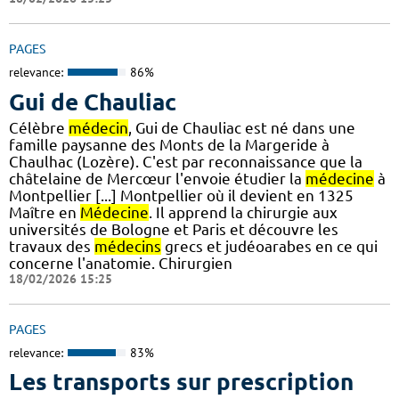
PAGES
relevance:
86%
Gui de Chauliac
Célèbre
médecin
, Gui de Chauliac est né dans une
famille paysanne des Monts de la Margeride à
Chaulhac (Lozère). C'est par reconnaissance que la
châtelaine de Mercœur l'envoie étudier la
médecine
à
Montpellier [...] Montpellier où il devient en 1325
Maître en
Médecine
. Il apprend la chirurgie aux
universités de Bologne et Paris et découvre les
travaux des
médecins
grecs et judéoarabes en ce qui
concerne l'anatomie. Chirurgien
18/02/2026 15:25
PAGES
relevance:
83%
Les transports sur prescription