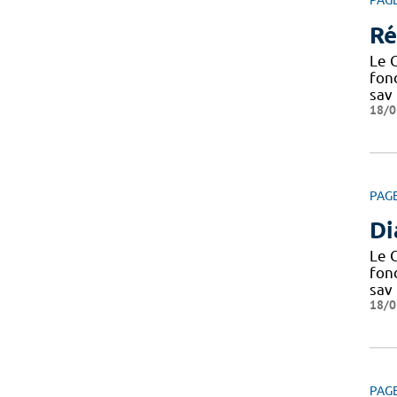
PAG
Ré
Le C
fond
sav
18/0
PAG
D
Le C
fond
sav
18/0
PAG