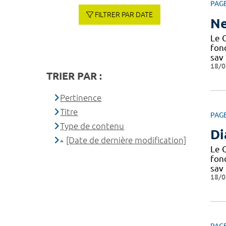
PAG
FILTRER PAR DATE
Ne
Le C
fond
sav
18/0
TRIER PAR :
Pertinence
Titre
PAG
Type de contenu
Di
[Date de dernière modification]
Le C
fond
sav
18/0