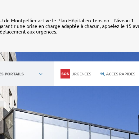
 de Montpellier active le Plan Hôpital en Tension – Niveau 1.
arantir une prise en charge adaptée à chacun, appelez le 15 av
déplacement aux urgences.
URGENCES
ACCÈS RAPIDES
ES PORTAILS