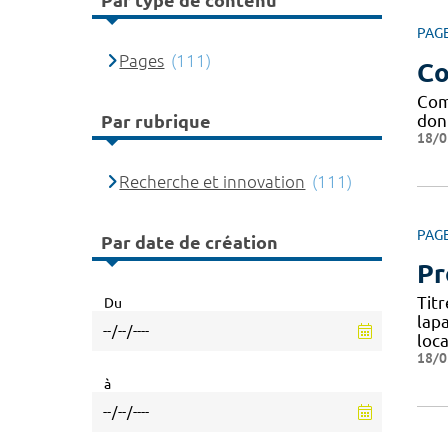
Par type de contenu
PAG
Pages
(111)
Co
Com
don
Par rubrique
18/0
Recherche et innovation
(111)
PAG
Par date de création
Pr
Tit
Du
lap
loca
18/0
à