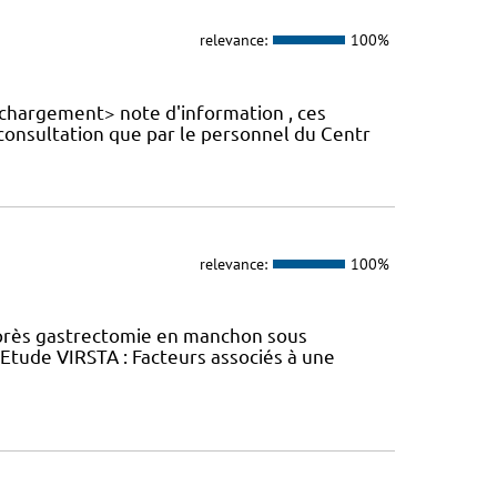
relevance:
100%
échargement> note d'information , ces
 consultation que par le personnel du Centr
relevance:
100%
près gastrectomie en manchon sous
tude VIRSTA : Facteurs associés à une