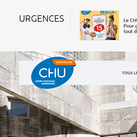
URGENCES
Le CHU
Pour g
tout 
TOUS L