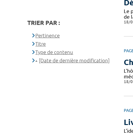
Dé
Le 
de 
TRIER PAR :
18/0
Pertinence
Titre
PAG
Type de contenu
[Date de dernière modification]
Ch
L'hô
méd
18/0
PAG
Li
L’i