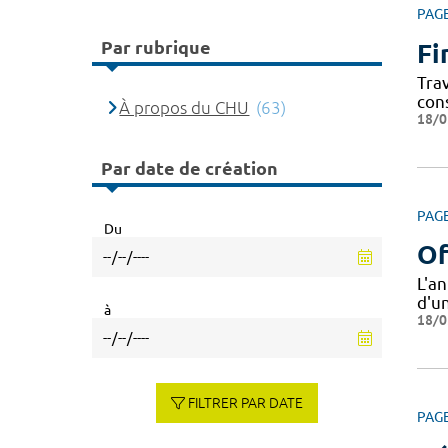
PAG
Par rubrique
Fi
Tra
con
À propos du CHU
(63)
18/0
Par date de création
PAG
Du
Of
L'a
d'u
à
18/0
FILTRER PAR DATE
PAG