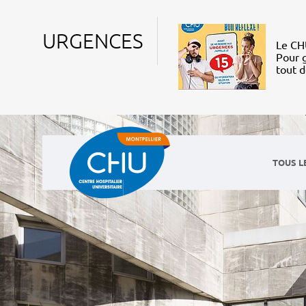
URGENCES
Le CHU
Pour g
tout 
TOUS L