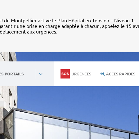
 de Montpellier active le Plan Hôpital en Tension – Niveau 1.
arantir une prise en charge adaptée à chacun, appelez le 15 av
déplacement aux urgences.
URGENCES
ACCÈS RAPIDES
ES PORTAILS