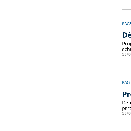
PAG
Dé
Pro
ach
18/0
PAG
Pr
Dema
par
18/0