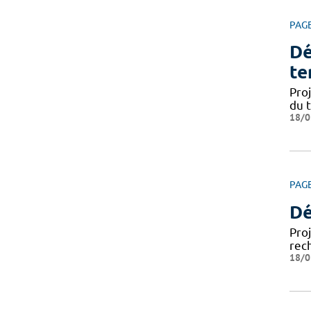
PAG
Dé
te
Pro
du 
18/0
PAG
Dé
Pro
rec
18/0