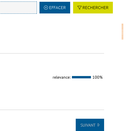
EFFACER
RECHERCHER
relevance:
100%
SUIVANT