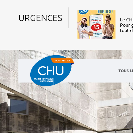
URGENCES
Le CHU
Pour g
tout 
TOUS L