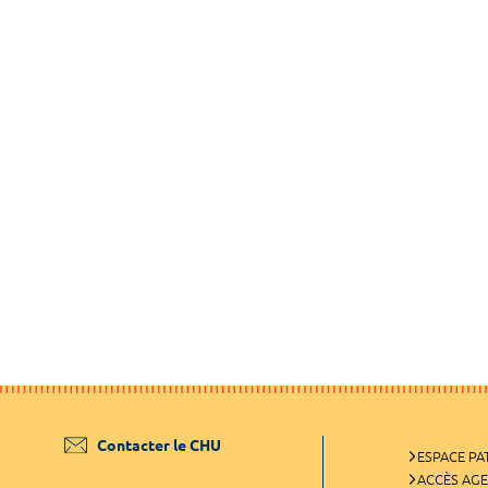
Contacter le CHU
ESPACE PA
ACCÈS AG