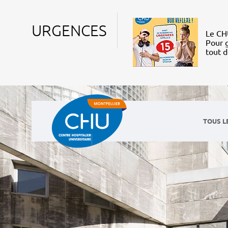
URGENCES
Le CHU
Pour g
tout 
TOUS L