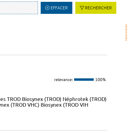
EFFACER
RECHERCHER
relevance:
100%
 les TROD Biosynex (TROD) Néphrotek (TROD)
ynex (TROD VHC) Biosynex (TROD VIH