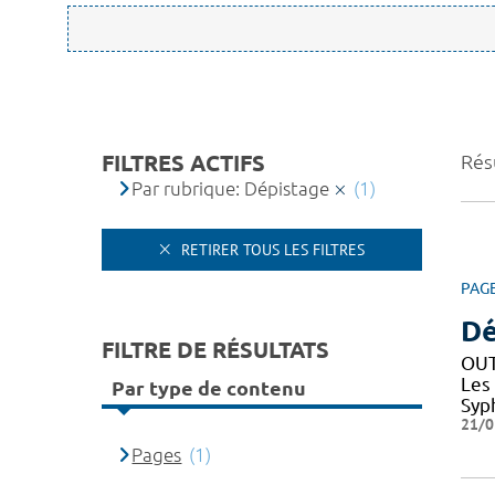
FILTRES ACTIFS
Résu
Par rubrique: Dépistage
(1)
RETIRER TOUS LES FILTRES
PAG
Dé
FILTRE DE RÉSULTATS
OUT
Les
Par type de contenu
Syph
21/0
Pages
(1)