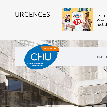
URGENCES
Le CHU
Pour g
tout 
TOUS L