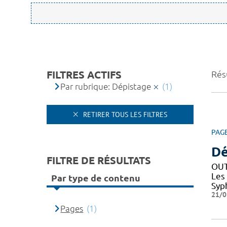
FILTRES ACTIFS
Résu
Par rubrique: Dépistage
(1)
RETIRER TOUS LES FILTRES
PAG
Dé
FILTRE DE RÉSULTATS
OUT
Les
Par type de contenu
Syph
21/0
Pages
(1)