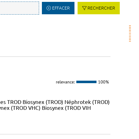
EFFACER
RECHERCHER
relevance:
100%
 les TROD Biosynex (TROD) Néphrotek (TROD)
ynex (TROD VHC) Biosynex (TROD VIH