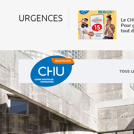
URGENCES
Le CHU
Pour g
tout 
TOUS L