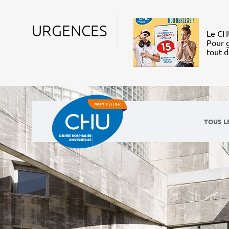
URGENCES
Le CHU
Pour g
tout 
TOUS L