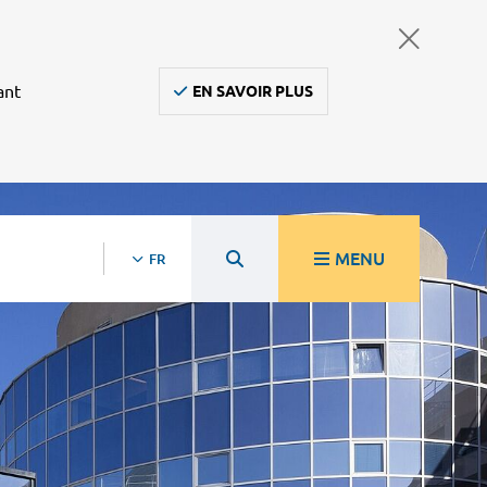
ant
EN SAVOIR PLUS
MENU
FR