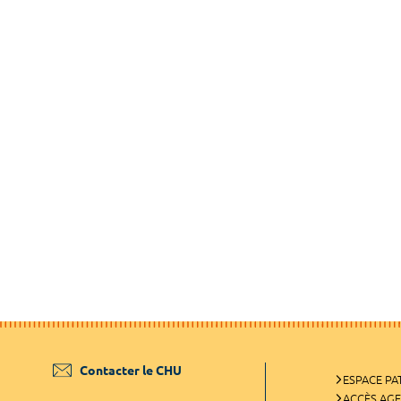
Contacter le CHU
ESPACE PA
ACCÈS AG