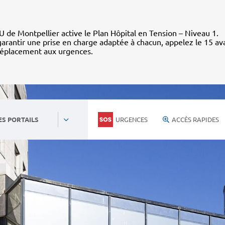
 de Montpellier active le Plan Hôpital en Tension – Niveau 1.
arantir une prise en charge adaptée à chacun, appelez le 15 av
déplacement aux urgences.
URGENCES
ACCÈS RAPIDES
ES PORTAILS