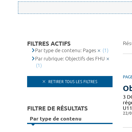
FILTRES ACTIFS
Résu
Par type de contenu: Pages
(1)
Par rubrique: Objectifs des FHU
(1)
PAG
RETIRER TOUS LES FILTRES
Ob
3 D
rég
FILTRE DE RÉSULTATS
U11
22/0
Par type de contenu