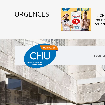
URGENCES
Le CHU
Pour g
tout 
TOUS L