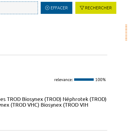
EFFACER
RECHERCHER
relevance:
100%
 les TROD Biosynex (TROD) Néphrotek (TROD)
ynex (TROD VHC) Biosynex (TROD VIH