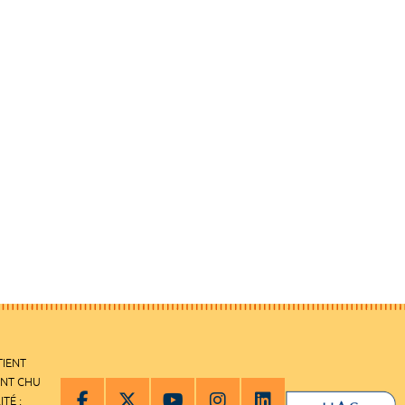
TIENT
ENT CHU
ITÉ :