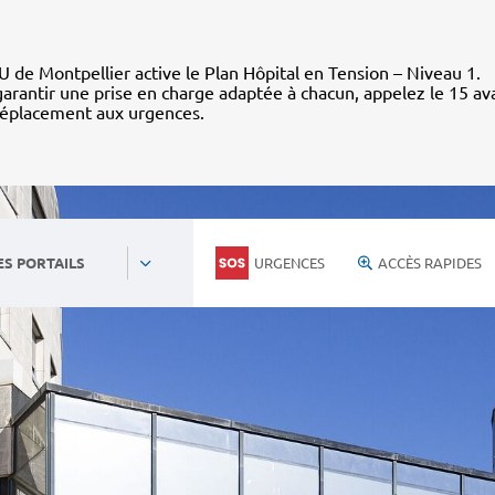
 de Montpellier active le Plan Hôpital en Tension – Niveau 1.
arantir une prise en charge adaptée à chacun, appelez le 15 av
déplacement aux urgences.
URGENCES
ACCÈS RAPIDES
ES PORTAILS