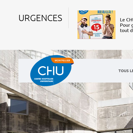
URGENCES
Le CHU
Pour g
tout 
TOUS L