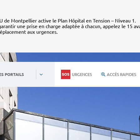
 de Montpellier active le Plan Hôpital en Tension – Niveau 1.
arantir une prise en charge adaptée à chacun, appelez le 15 av
déplacement aux urgences.
URGENCES
ACCÈS RAPIDES
ES PORTAILS