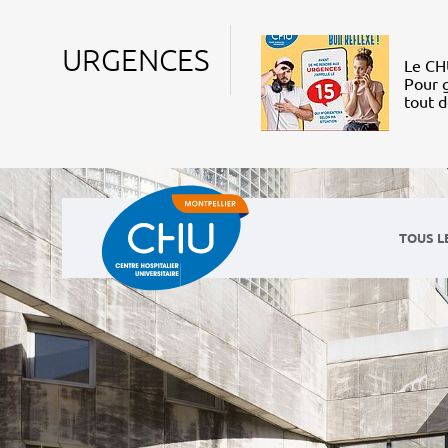
URGENCES
Le CHU
Pour g
tout 
TOUS L