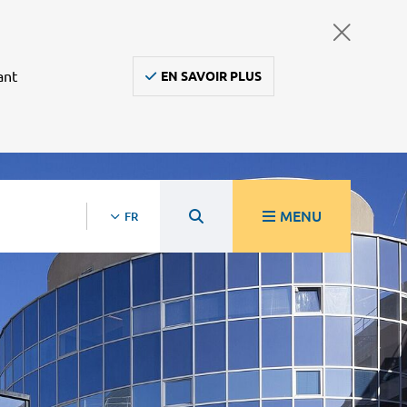
ant
EN SAVOIR PLUS
MENU
FR