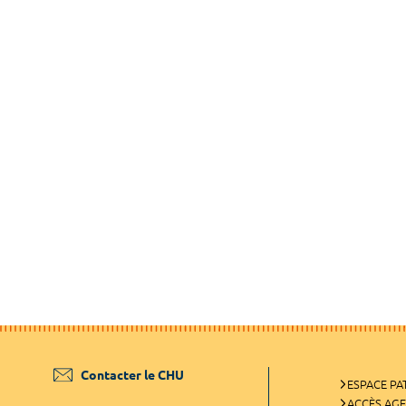
Contacter le CHU
ESPACE PA
ACCÈS AG