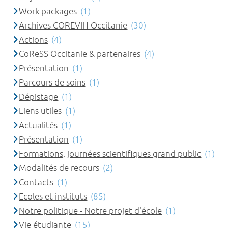
Work packages
(1)
Archives COREVIH Occitanie
(30)
Actions
(4)
CoReSS Occitanie & partenaires
(4)
Présentation
(1)
Parcours de soins
(1)
Dépistage
(1)
Liens utiles
(1)
Actualités
(1)
Présentation
(1)
Formations, journées scientifiques grand public
(1)
Modalités de recours
(2)
Contacts
(1)
Ecoles et instituts
(85)
Notre politique - Notre projet d'école
(1)
Vie étudiante
(15)