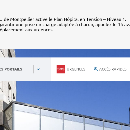
 de Montpellier active le Plan Hôpital en Tension – Niveau 1.
arantir une prise en charge adaptée à chacun, appelez le 15 av
déplacement aux urgences.
URGENCES
ACCÈS RAPIDES
ES PORTAILS