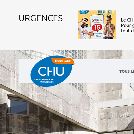
URGENCES
Le CHU
Pour g
tout 
TOUS L