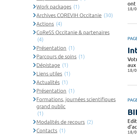
ont 
Work packages
(1)
18/0
Archives COREVIH Occitanie
(30)
Actions
(4)
CoReSS Occitanie & partenaires
PAG
(4)
Présentation
(1)
In
Parcours de soins
(1)
Votr
Dépistage
(1)
aux
18/0
Liens utiles
(1)
Actualités
(1)
Présentation
(1)
Formations, journées scientifiques
PAG
grand public
BI
(1)
Edit
Modalités de recours
(2)
d’ac
Contacts
(1)
18/0