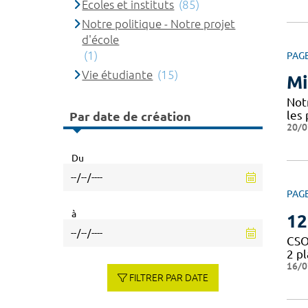
Ecoles et instituts
(85)
Notre politique - Notre projet
d'école
(1)
PAG
Vie étudiante
(15)
Mi
Notr
les 
Par date de création
20/0
Du
PAG
à
12
CSO
2 p
16/0
FILTRER PAR DATE