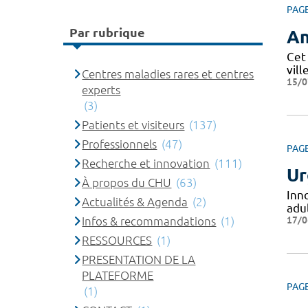
PAG
Par rubrique
An
Cet
vill
Centres maladies rares et centres
15/0
experts
(3)
Patients et visiteurs
(137)
Professionnels
(47)
PAG
Recherche et innovation
(111)
Ur
À propos du CHU
(63)
Inn
Actualités & Agenda
(2)
adul
17/0
Infos & recommandations
(1)
RESSOURCES
(1)
PRESENTATION DE LA
PLATEFORME
PAG
(1)