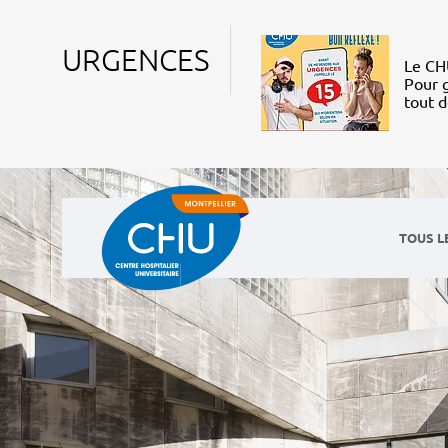
URGENCES
Le CHU
Pour g
tout 
TOUS L