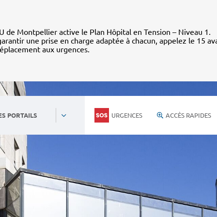
 de Montpellier active le Plan Hôpital en Tension – Niveau 1.
arantir une prise en charge adaptée à chacun, appelez le 15 av
déplacement aux urgences.
URGENCES
ACCÈS RAPIDES
ES PORTAILS