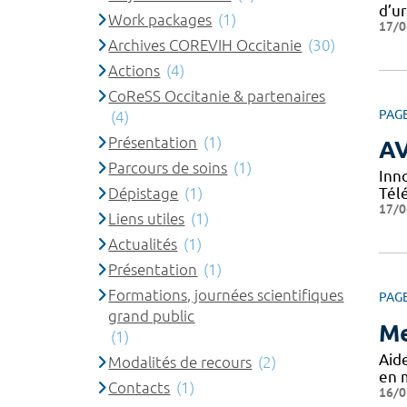
d’u
Work packages
(1)
17/0
Archives COREVIH Occitanie
(30)
Actions
(4)
CoReSS Occitanie & partenaires
PAG
(4)
Présentation
(1)
A
Parcours de soins
(1)
Inn
Dépistage
(1)
Tél
17/0
Liens utiles
(1)
Actualités
(1)
Présentation
(1)
Formations, journées scientifiques
PAG
grand public
Me
(1)
Aide
Modalités de recours
(2)
en 
Contacts
(1)
16/0