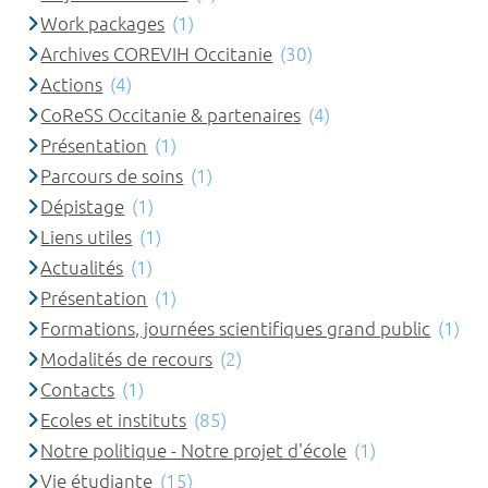
Work packages
(1)
Archives COREVIH Occitanie
(30)
Actions
(4)
CoReSS Occitanie & partenaires
(4)
Présentation
(1)
Parcours de soins
(1)
Dépistage
(1)
Liens utiles
(1)
Actualités
(1)
Présentation
(1)
Formations, journées scientifiques grand public
(1)
Modalités de recours
(2)
Contacts
(1)
Ecoles et instituts
(85)
Notre politique - Notre projet d'école
(1)
Vie étudiante
(15)