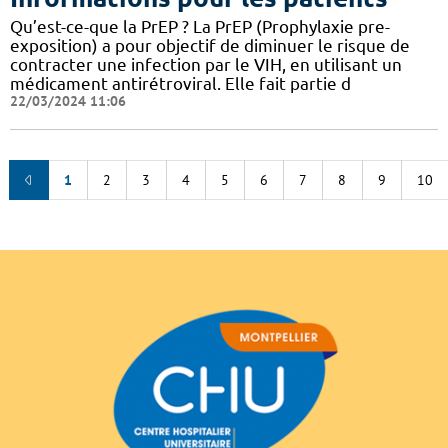
Qu’est-ce-que la PrEP ? La PrEP (Prophylaxie pre-
exposition) a pour objectif de diminuer le risque de
contracter une infection par le VIH, en utilisant un
médicament antirétroviral. Elle fait partie d
22/03/2024 11:06
1
2
3
4
5
6
7
8
9
10