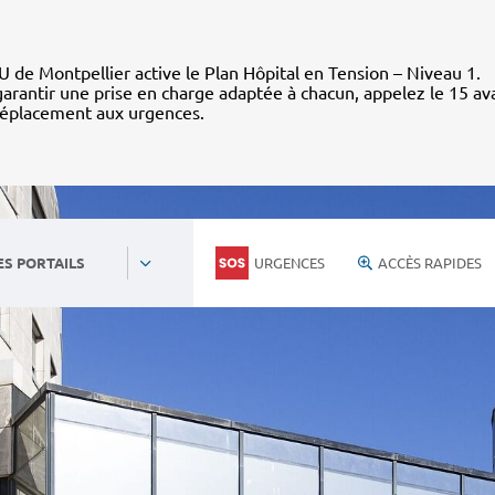
 de Montpellier active le Plan Hôpital en Tension – Niveau 1.
arantir une prise en charge adaptée à chacun, appelez le 15 av
déplacement aux urgences.
URGENCES
ACCÈS RAPIDES
ES PORTAILS