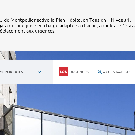
 de Montpellier active le Plan Hôpital en Tension – Niveau 1.
arantir une prise en charge adaptée à chacun, appelez le 15 av
déplacement aux urgences.
URGENCES
ACCÈS RAPIDES
ES PORTAILS