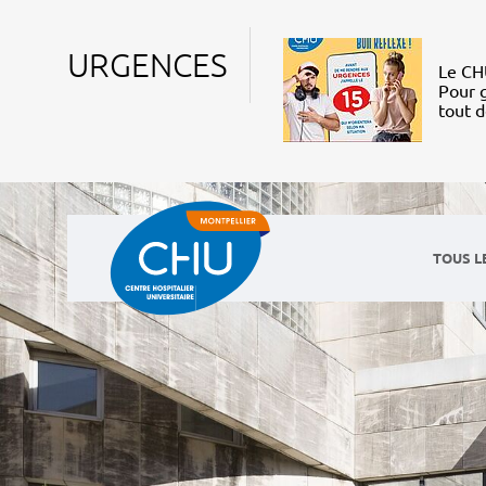
URGENCES
Le CHU
Pour g
tout 
TOUS L