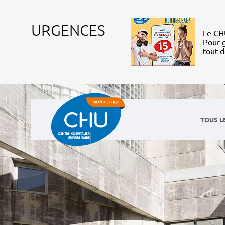
URGENCES
Le CHU
Pour g
tout 
TOUS L