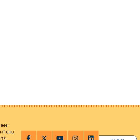
TIENT
ENT CHU
ITÉ :