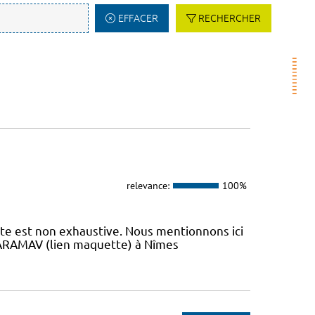
EFFACER
RECHERCHER
relevance:
100%
iste est non exhaustive. Nous mentionnons ici
 L’ARAMAV (lien maquette) à Nîmes