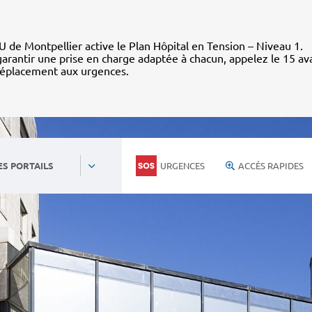
 de Montpellier active le Plan Hôpital en Tension – Niveau 1.
arantir une prise en charge adaptée à chacun, appelez le 15 av
déplacement aux urgences.
URGENCES
ACCÈS RAPIDES
ES PORTAILS