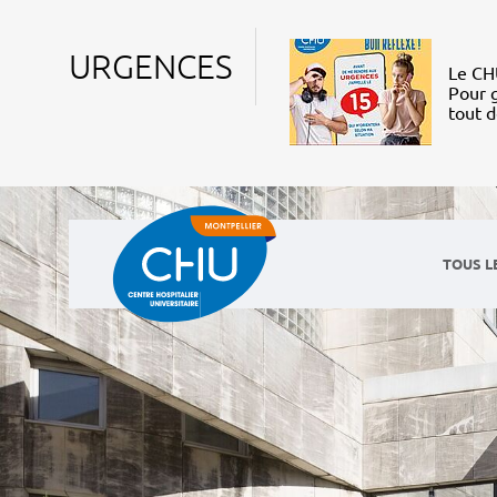
URGENCES
Le CHU
Pour g
tout 
TOUS L