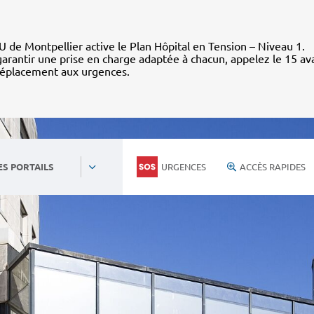
 de Montpellier active le Plan Hôpital en Tension – Niveau 1.
arantir une prise en charge adaptée à chacun, appelez le 15 av
déplacement aux urgences.
URGENCES
ACCÈS RAPIDES
ES PORTAILS