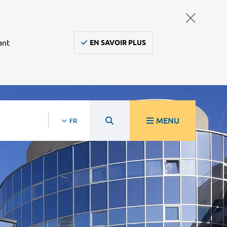
ant
EN SAVOIR PLUS
MENU
FR