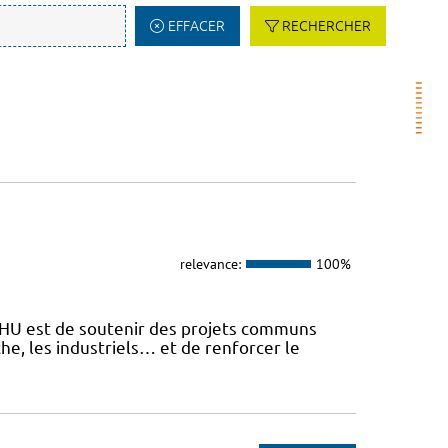
EFFACER
RECHERCHER
relevance:
100%
 FHU est de soutenir des projets communs
he, les industriels… et de renforcer le