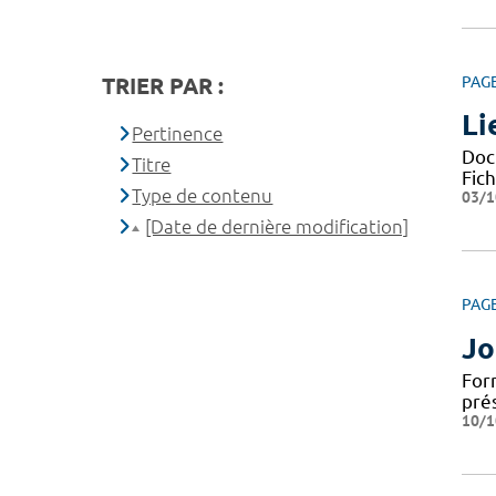
TRIER PAR :
PAG
Li
Pertinence
Docu
Titre
Fic
Type de contenu
03/1
[Date de dernière modification]
PAG
Jo
For
pré
10/1