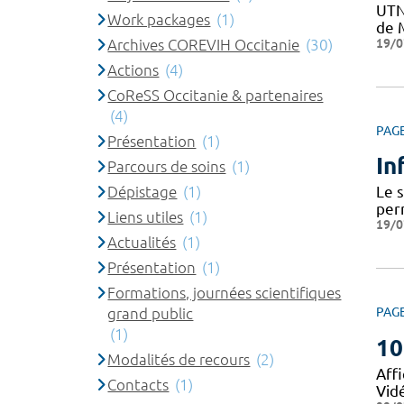
UTN
Work packages
(1)
de M
19/0
Archives COREVIH Occitanie
(30)
Actions
(4)
CoReSS Occitanie & partenaires
(4)
PAG
Présentation
(1)
In
Parcours de soins
(1)
Dépistage
(1)
Le 
per
Liens utiles
(1)
19/0
Actualités
(1)
Présentation
(1)
Formations, journées scientifiques
grand public
PAG
(1)
10
Modalités de recours
(2)
Affi
Contacts
(1)
Vid