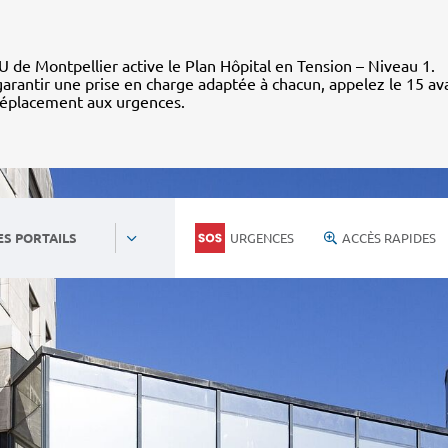
 de Montpellier active le Plan Hôpital en Tension – Niveau 1.
arantir une prise en charge adaptée à chacun, appelez le 15 av
déplacement aux urgences.
URGENCES
ACCÈS RAPIDES
ES PORTAILS