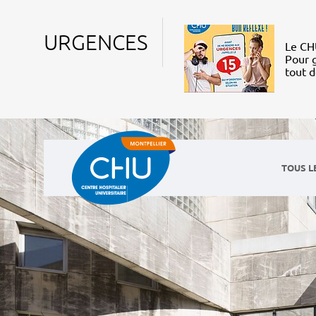
URGENCES
Le CHU
Pour g
tout 
TOUS L