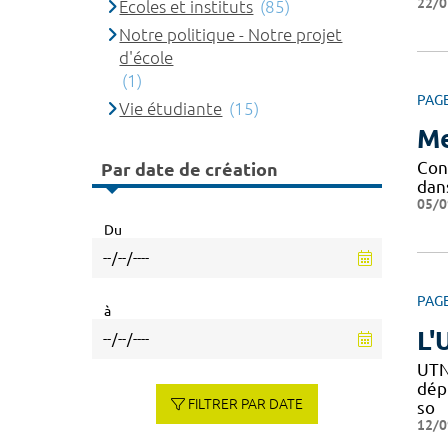
22/0
Ecoles et instituts
(85)
Notre politique - Notre projet
d'école
(1)
PAG
Vie étudiante
(15)
Me
Conf
Par date de création
dan
05/0
Du
PAG
à
L'
UTN
dépi
FILTRER PAR DATE
so
12/0