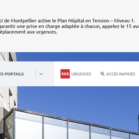
 de Montpellier active le Plan Hôpital en Tension – Niveau 1.
arantir une prise en charge adaptée à chacun, appelez le 15 av
déplacement aux urgences.
URGENCES
ACCÈS RAPIDES
ES PORTAILS