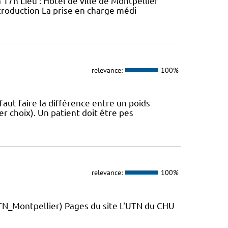
 17h Lieu : Hôtel de ville de Montpellier
troduction La prise en charge médi
relevance:
100%
 faut faire la différence entre un poids
r choix). Un patient doit être pes
relevance:
100%
_Montpellier) Pages du site L'UTN du CHU