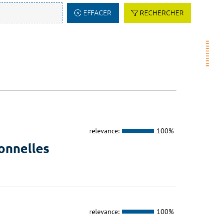
EFFACER
RECHERCHER
relevance:
100%
onnelles
relevance:
100%