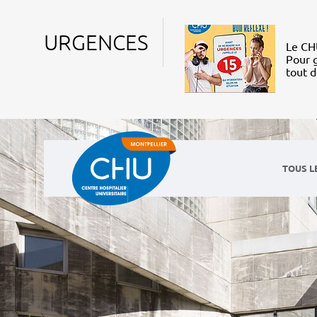
URGENCES
Le CHU
Pour g
tout 
TOUS L