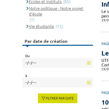
Ecoles et instituts
(85)
In
Notre politique - Notre projet
Le 
d'école
per
(1)
19/0
Vie étudiante
(15)
Par date de création
PAG
Le
Du
UTN 
Cor
19/0
à
PAG
FILTRER PAR DATE
10