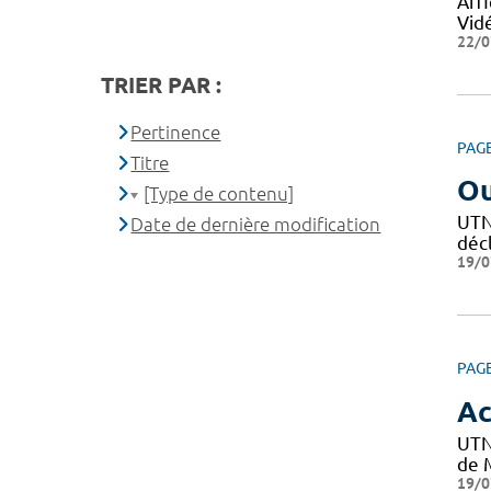
Affi
Vid
22/0
TRIER PAR :
Pertinence
PAG
Titre
Ou
[Type de contenu]
UTN 
Date de dernière modification
décl
19/0
PAG
Ac
UTN
de M
19/0